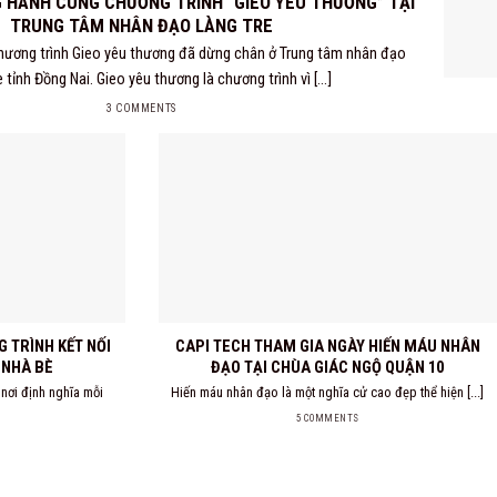
 HÀNH CÙNG CHƯƠNG TRÌNH “GIEO YÊU THƯƠNG” TẠI
TRUNG TÂM NHÂN ĐẠO LÀNG TRE
ương trình Gieo yêu thương đã dừng chân ở Trung tâm nhân đạo
 tỉnh Đồng Nai. Gieo yêu thương là chương trình vì [...]
3 COMMENTS
 TRÌNH KẾT NỐI
CAPI TECH THAM GIA NGÀY HIẾN MÁU NHÂN
 NHÀ BÈ
ĐẠO TẠI CHÙA GIÁC NGỘ QUẬN 10
 nơi định nghĩa mỗi
Hiến máu nhân đạo là một nghĩa cử cao đẹp thể hiện [...]
5 COMMENTS