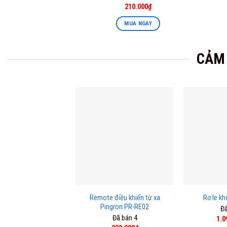
Original
Current
210.000
₫
price
price
was:
is:
MUA NGAY
320.000₫.
210.000₫.
CẢM 
Remote điều khiển từ xa
Rơ le kh
Pingron PR-RE02
Đã
Đã bán 4
Orig
1.0
pri