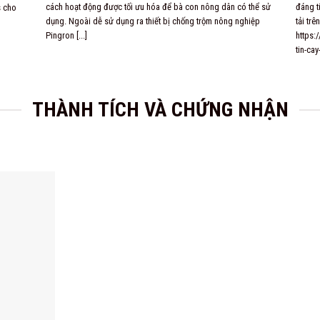
cách hoạt động được tối ưu hóa để bà con nông dân có thể sử
đáng t
s cho
dụng. Ngoài dễ sử dụng ra thiết bị chống trộm nông nghiệp
tải tr
Pingron [...]
https:
tin-cay
THÀNH TÍCH VÀ CHỨNG NHẬN