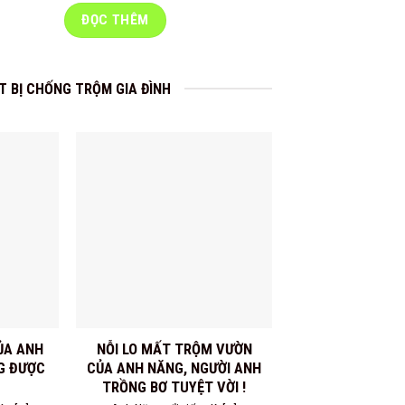
ĐỌC THÊM
 BỊ CHỐNG TRỘM GIA ĐÌNH
CỦA ANH
NỖI LO MẤT TRỘM VƯỜN
NHỮNG KHÓ KHĂ
G ĐƯỢC
CỦA ANH NĂNG, NGƯỜI ANH
MẠNH TẠI PHÒN
TRỒNG BƠ TUYỆT VỜI !
MÌNH 