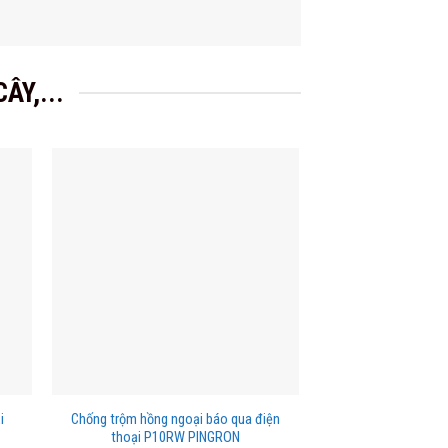
ÂY,...
i
Chống trộm hồng ngoại báo qua điện
Báo trộm thông mi
thoại P10RW PINGRON
thoại P07