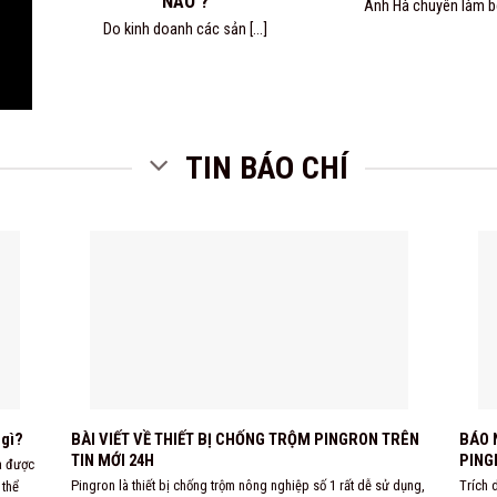
NÀO ?
Anh Hà chuyên làm bên
Do kinh doanh các sản [...]
TIN BÁO CHÍ
 gì?
BÀI VIẾT VỀ THIẾT BỊ CHỐNG TRỘM PINGRON TRÊN
BÁO 
TIN MỚI 24H
PING
a được
Pingron là thiết bị chống trộm nông nghiệp số 1 rất dễ sử dụng,
Trích 
 thể