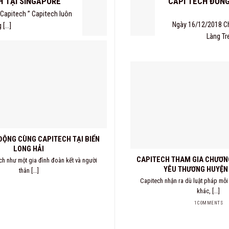
CAPI TECH ĐỒNG
H TẠI SINGAPORE
Capitech ” Capitech luôn
Ngày 16/12/2018 Ch
...]
Làng Tre
ĐỘNG CÙNG CAPITECH TẠI BIỂN
LONG HẢI
CAPITECH THAM GIA CHƯƠNG
ch như một gia đình đoàn kết và người
YÊU THƯƠNG HUYỆN
thân [...]
Capitech nhận ra dù luật pháp mỗi
khác, [...]
1 COMMENTS