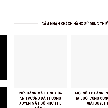
CẢM NHẬN KHÁCH HÀNG SỬ DỤNG THIẾT
CỬA HÀNG MẮT KÍNH CỦA
MỘI NỖI LO LẮNG 
ANH VƯỢNG ĐÃ THƯỜNG
HÀ CUỐI CÙNG CŨN
XUYÊN MẤT ĐỒ NHƯ THẾ
GIẢI QUYẾT !