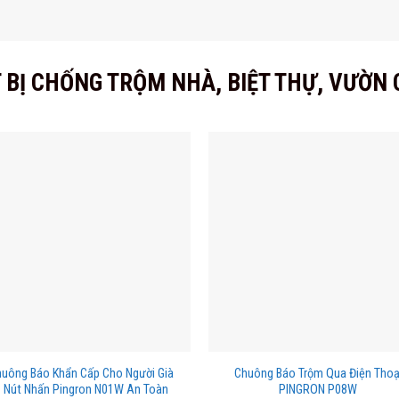
 BỊ CHỐNG TRỘM NHÀ, BIỆT THỰ, VƯỜN C
uông Báo Khẩn Cấp Cho Người Già
Chuông Báo Trộm Qua Điện Thoạ
 Nút Nhấn Pingron N01W An Toàn
PINGRON P08W