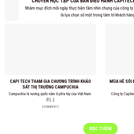
CHUYẾN HỌC TẬP CỦA BAN ĐIỀU HÀNH CAPITEC
Nhằm mục đích mỗi ngày thực hiện tầm nhìn chung của công ty 
là lựa chọn số một trong tâm trí khách hàng [
CAPI TECH THAM GIA CHƯƠNG TRÌNH KHẢO
MÙA HÈ SÔI 
SÁT THỊ TRƯỜNG CAMPUCHIA
Campuchia là vương quốc nằm ở phía tây của Việt Nam.
Công ty Capite
Ở [...]
3 COMMENTS
ĐỌC THÊM