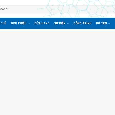
 CHỦ
GIỚI THIỆU
CỬA HÀNG
SỰ KIỆN
CÔNG TRÌNH
HỖ TRỢ