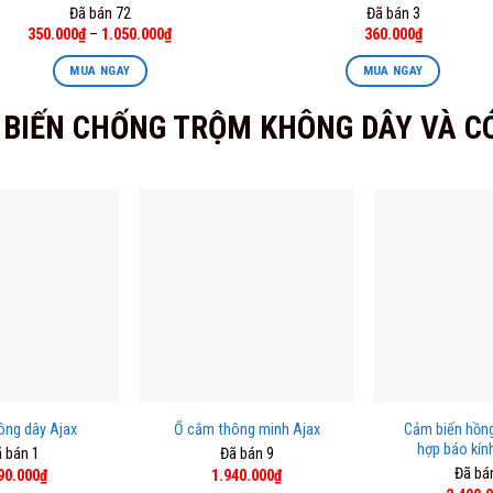
Đã bán 72
Đã bán 3
Original
Current
350.000
₫
–
1.050.000
₫
360.000
₫
price
price
was:
is:
MUA NGAY
MUA NGAY
400.000₫.
360.000₫.
This
BIẾN CHỐNG TRỘM KHÔNG DÂY VÀ C
product
has
multiple
variants.
The
options
may
be
chosen
on
the
product
page
ông dây Ajax
Ổ cắm thông minh Ajax
Cảm biến hồng
hợp báo kín
 bán 1
Đã bán 9
Đã bá
inal
Current
Original
Current
90.000
₫
1.940.000
₫
ce
price
price
price