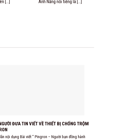
 [...]
Anh Năng nổi tiếng là [...]
Năm 2018 Anh Mạnh
NGƯỜI ĐƯA TIN VIẾT VỀ THIẾT BỊ CHỐNG TRỘM
BÀI VIẾT VỀ THIẾT 
RON
BÁO MỚI
dẫn nội dụng Bài viết “ Pingron – Người bạn đồng hành
LINK BÁO : https://baomoi.