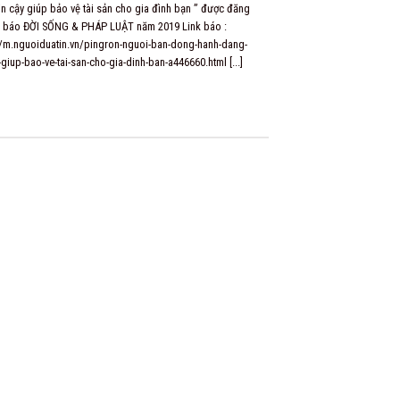
in cậy giúp bảo vệ tài sản cho gia đình bạn ” được đăng
bi-chong-trom-pingron/c/
ên báo ĐỜI SỐNG & PHÁP LUẬT năm 2019 Link báo :
//m.nguoiduatin.vn/pingron-nguoi-ban-dong-hanh-dang-
-giup-bao-ve-tai-san-cho-gia-dinh-ban-a446660.html [...]