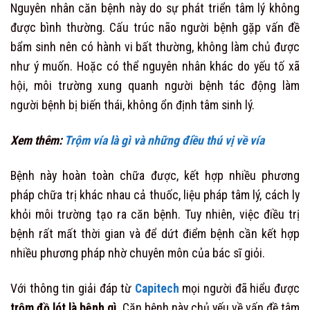
Nguyên nhân căn bệnh này do sự phát triển tâm lý không
được bình thường. Cấu trúc não người bệnh gặp vấn đề
bẩm sinh nên có hành vi bất thường, không làm chủ được
như ý muốn. Hoặc có thể nguyên nhân khác do yếu tố xã
hội, môi trường xung quanh người bệnh tác động làm
người bệnh bị biến thái, không ổn định tâm sinh lý.
Xem thêm:
Trộm vía là gì và những điều thú vị về vía
Bệnh này hoàn toàn chữa được, kết hợp nhiều phương
pháp chữa trị khác nhau cả thuốc, liệu pháp tâm lý, cách ly
khỏi môi trường tạo ra căn bệnh. Tuy nhiên, việc điều trị
bệnh rất mất thời gian và để dứt điểm bệnh cần kết hợp
nhiều phương pháp nhờ chuyên môn của bác sĩ giỏi.
Với thông tin giải đáp từ
Capitech
mọi người đã hiểu được
trộm đồ lót là bệnh gì
. Căn bệnh này chủ yếu về vấn đề tâm