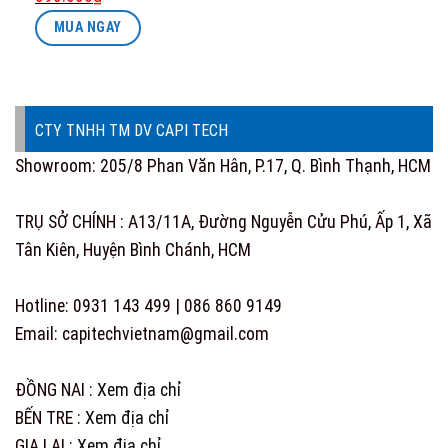
price
price
MUA NGAY
was:
is:
1.068.000₫.
890.000₫.
CTY TNHH TM DV CAPI TECH
Showroom: 205/8 Phan Văn Hân, P.17, Q. Bình Thạnh, HCM
TRỤ SỞ CHÍNH : A13/11A, Đường Nguyễn Cửu Phú, Ấp 1, Xã
Tân Kiên, Huyện Bình Chánh, HCM
Hotline: 0931 143 499 | 086 860 9149
Email: capitechvietnam@gmail.com
ĐỒNG NAI :
Xem địa chỉ
BẾN TRE :
Xem địa chỉ
GIA LAI :
Xem địa chỉ