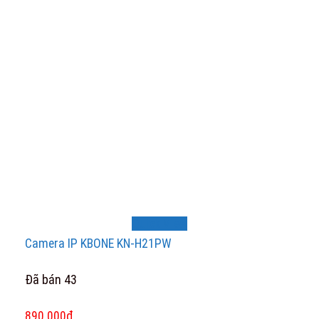
Quick View
Camera IP KBONE KN-H21PW
Đã bán 43
Original
Current
890.000
₫