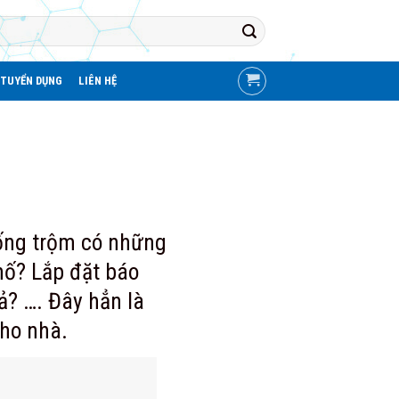
TUYỂN DỤNG
LIÊN HỆ
hống trộm có những
hố? Lắp đặt báo
? …. Đây hẳn là
ho nhà.