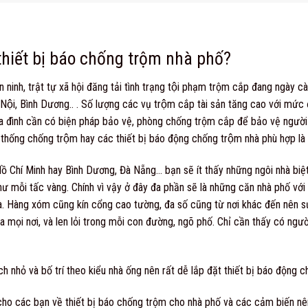
thiết bị báo chống trộm nhà phố?
 ninh, trật tự xã hội đăng tải tình trạng tội phạm trộm cắp đang ngày càn
 Nội, Bình Dương.. . Số lượng các vụ trộm cắp tài sản tăng cao với mức
i gia đình cần có biện pháp bảo vệ, phòng chống trộm cắp để bảo vệ người 
 thống chống trộm
hay các
thiết bị báo động chống trộm
nhà phù hợp là đ
Hồ Chí Minh hay Bình Dương, Đà Nẵng… bạn sẽ ít thấy những ngôi nhà biệ
như mỗi tấc vàng. Chính vì vậy ở đây đa phần sẽ là những căn nhà phố vớ
à. Hàng xóm cũng kín cổng cao tường, đa số cũng từ nơi khác đến nên sự 
a mọi nơi, và len lỏi trong mỗi con đường, ngõ phố. Chỉ cần thấy có ngườ
ích nhỏ và bố trí theo kiểu nhà ống nên rất dễ lắp đặt thiết bị báo động 
 cho các bạn về thiết bị báo chống trộm cho nhà phố và các cảm biến nên