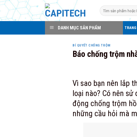
Skip
Search
to
for:
content
DANH MỤC SẢN PHẨM
TRANG
BÍ QUYẾT CHỐNG TRỘM
Báo chống trộm nhà
Vì sao bạn nên lắp 
loại nào? Có nên sử
động chống trộm hồn
những cầu hỏi mà mọ