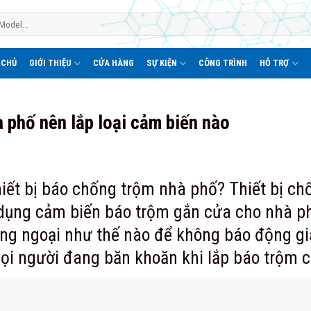
 CHỦ
GIỚI THIỆU
CỬA HÀNG
SỰ KIỆN
CÔNG TRÌNH
HỖ TRỢ
 phố nên lắp loại cảm biến nào
thiết bị báo chống trộm nhà phố? Thiết bị c
 dụng cảm biến b
áo trộm gắn cửa cho nhà p
g ngoại như thế nào để không báo động giả
i người đang băn khoăn khi lắp báo trộm c