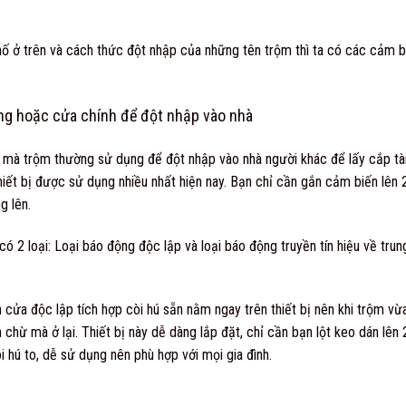
ố ở trên và cách thức đột nhập của những tên trộm thì ta có các cảm b
ng hoặc cửa chính để đột nhập vào nhà
 mà trộm thường sử dụng để đột nhập vào nhà người khác để lấy cắp tài 
iết bị được sử dụng nhiều nhất hiện nay. Bạn chỉ cần gắn cảm biến lên 
g lên.
ó 2 loại: Loại báo động độc lập và loại báo động truyền tín hiệu về tru
cửa độc lập tích hợp còi hú sẵn nằm ngay trên thiết bị nên khi trộm vừ
chừ mà ở lại. Thiết bị này dễ dàng lắp đặt, chỉ cần bạn lột keo dán lên 
còi hú to, dễ sử dụng nên phù hợp với mọi gia đình.