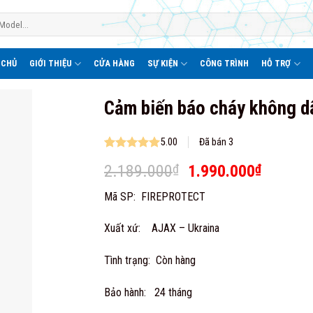
 CHỦ
GIỚI THIỆU
CỬA HÀNG
SỰ KIỆN
CÔNG TRÌNH
HỖ TRỢ
Cảm biến báo cháy không d
5.00
Đã bán 3
Rated
2
5.00
Original
Current
2.189.000
₫
1.990.000
₫
out of 5
based on
price
price
customer
Mã SP: FIREPROTECT
was:
is:
ratings
2.189.000₫.
1.990.0
Xuất xứ: AJAX – Ukraina
Tình trạng: Còn hàng
Bảo hành: 24 tháng