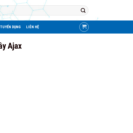
TUYỂN DỤNG
LIÊN HỆ
ây Ajax
00₫.