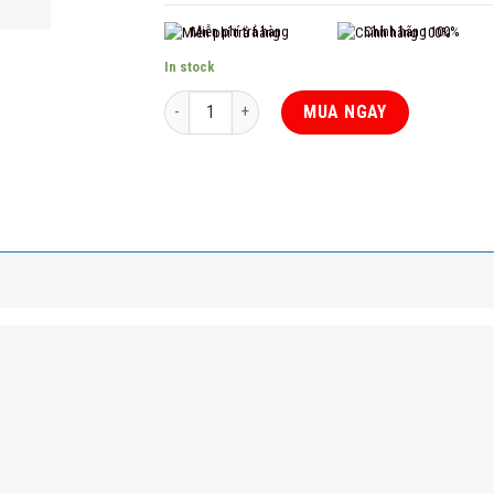
Miễn phí trả hàng
Chính hãng 100%
In stock
Cảm biến báo cháy không dây Ajax quantity
MUA NGAY