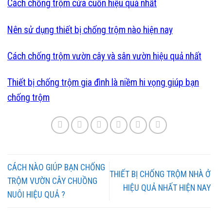
Cách chống trộm cửa cuốn hiệu quả nhất
Nên sử dụng thiết bị chống trộm nào hiện nay
Cách chống trộm vườn cây và sân vườn hiệu quả nhất
Thiết bị chống trộm gia đình là niềm hi vọng giúp bạn
chống trộm
CÁCH NÀO GIÚP BẠN CHỐNG
THIẾT BỊ CHỐNG TRỘM NHÀ Ở
TRỘM VƯỜN CÂY CHUỒNG
HIỆU QUẢ NHẤT HIỆN NAY
NUÔI HIỆU QUẢ ?