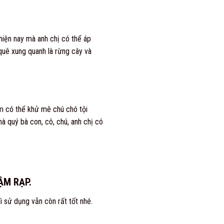
hiện nay mà anh chị có thể áp
quê xung quanh là rừng cây và
ộm có thể khử mê chú chó tội
 quý bà con, cô, chú, anh chị có
ẬM RẠP.
ì sử dụng vẫn còn rất tốt nhé.