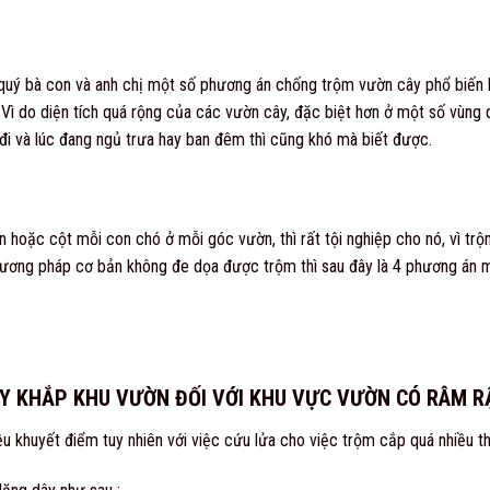
 quý bà con và anh chị một số phương án chống trộm vườn cây phổ biến 
Vì do diện tích quá rộng của các vườn cây, đặc biệt hơn ở một số vùng 
đi và lúc đang ngủ trưa hay ban đêm thì cũng khó mà biết được.
 hoặc cột mỗi con chó ở mỗi góc vườn, thì rất tội nghiệp cho nó, vì tr
hương pháp cơ bản không đe dọa được trộm thì sau đây là 4 phương án mà
Y KHẮP KHU VƯỜN ĐỐI VỚI KHU VỰC VƯỜN CÓ RÂM R
u khuyết điểm tuy nhiên với việc cứu lửa cho việc trộm cắp quá nhiều th