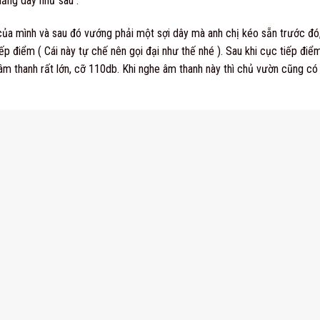
ăng dây như sau :
của mình và sau đó vướng phải một sợi dây mà anh chị kéo sẵn trước đó,
iếp điểm ( Cái này tự chế nên gọi đại như thế nhé ). Sau khi cục tiếp đ
 âm thanh rất lớn, cỡ 110db. Khi nghe âm thanh này thì chủ vườn cũng c