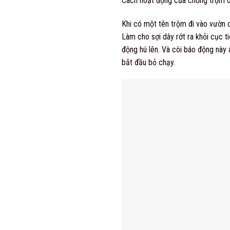
Cách hoạt động của chống trộm d
Khi có một tên trộm đi vào vườn 
Làm cho sợi dây rớt ra khỏi cục t
động hú lên. Và còi báo động này
bắt đầu bỏ chạy.