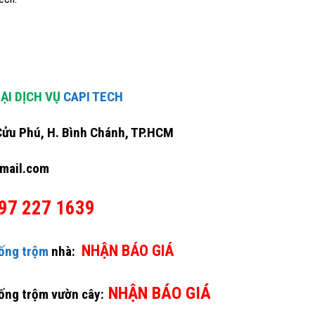
ẠI DỊCH VỤ
CAPI TECH
Cửu Phú, H. Bình Chánh, TP.HCM
mail.com
97 227 1639
NHẬN BÁO GIÁ
hống trộm
nhà:
NHẬN BÁO GIÁ
hống trộm vườn cây: