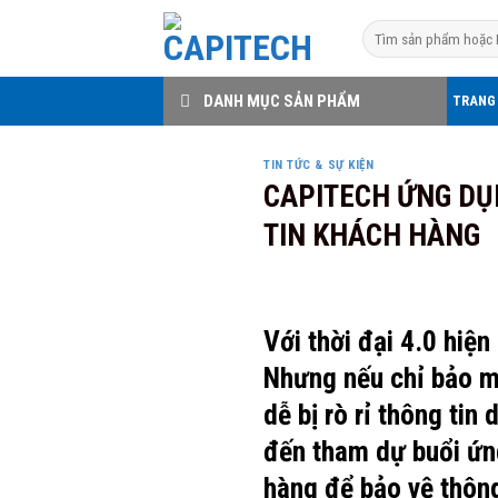
Skip
Search
to
for:
content
DANH MỤC SẢN PHẨM
TRANG
TIN TỨC & SỰ KIỆN
CAPITECH ỨNG DỤ
TIN KHÁCH HÀNG
Với thời đại 4.0 hiện
Nhưng nếu chỉ bảo mậ
dễ bị rò rỉ thông tin
đến tham dự buổi ứn
hàng để bảo vệ thông