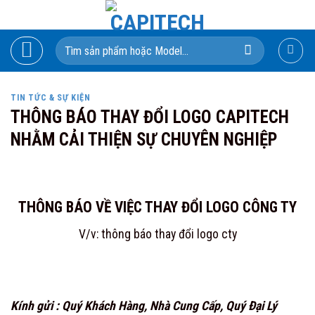
Skip
to
Search
content
for:
TIN TỨC & SỰ KIỆN
THÔNG BÁO THAY ĐỔI LOGO CAPITECH
NHẰM CẢI THIỆN SỰ CHUYÊN NGHIỆP
THÔNG BÁO VỀ VIỆC THAY ĐỔI LOGO CÔNG TY
V/v: thông báo thay đổi logo cty
Kính gửi : Quý Khách Hàng, Nhà Cung Cấp, Quý Đại Lý