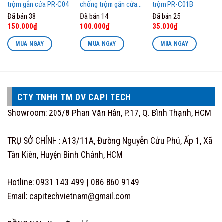
trộm gắn cửa PR-C04
chống trộm gắn cửa
trộm PR-C01B
the
PR-RE03 Pingron
Đã bán 38
Đã bán 14
Đã bán 25
product
Original
Current
Original
Current
150.000
₫
100.000
₫
35.000
₫
page
price
price
price
price
was:
is:
was:
is:
MUA NGAY
MUA NGAY
MUA NGAY
180.000₫.
150.000₫.
42.000₫.
35.000₫.
CTY TNHH TM DV CAPI TECH
Showroom: 205/8 Phan Văn Hân, P.17, Q. Bình Thạnh, HCM
TRỤ SỞ CHÍNH : A13/11A, Đường Nguyễn Cửu Phú, Ấp 1, Xã
Tân Kiên, Huyện Bình Chánh, HCM
Hotline: 0931 143 499 | 086 860 9149
Email: capitechvietnam@gmail.com