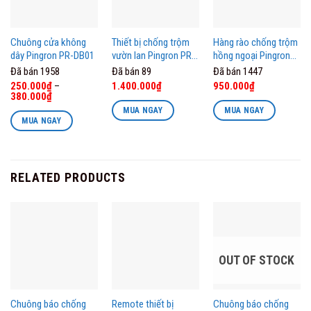
Chuông cửa không
Thiết bị chống trộm
Hàng rào chống trộm
dây Pingron PR-DB01
vườn lan Pingron PR-
hồng ngoại Pingron
DP04
PR-DB100T
Đã bán 1958
Đã bán 89
Đã bán 1447
250.000
₫
–
1.400.000
₫
950.000
₫
380.000
₫
MUA NGAY
MUA NGAY
MUA NGAY
This
product
has
RELATED PRODUCTS
multiple
variants.
The
options
may
OUT OF STOCK
be
chosen
Chuông báo chống
Remote thiết bị
Chuông báo chống
on