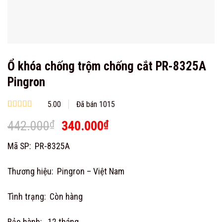
Ổ khóa chống trộm chống cắt PR-8325A
Pingron
5.00
Đã bán 1015
Rated
1
5.00
Original
Current
442.000
₫
340.000
₫
out of 5
based on
price
price
customer
Mã SP: PR-8325A
rating
was:
is:
442.000₫.
340.000₫.
Thương hiệu: Pingron – Việt Nam
Tình trạng: Còn hàng
Bảo hành: 12 tháng