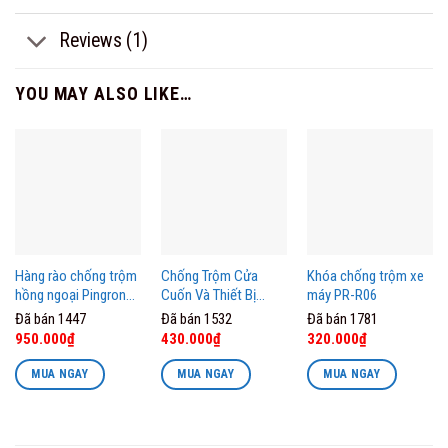
Reviews (1)
YOU MAY ALSO LIKE…
Hàng rào chống trộm
Chống Trộm Cửa
Khóa chống trộm xe
hồng ngoại Pingron
Cuốn Và Thiết Bị
máy PR-R06
PR-DB100T
Chống Cạy Gắn Cửa
Đã bán 1447
Đã bán 1532
Đã bán 1781
Cuốn PR-C09 Pingron
Original
Current
Original
Current
950.000
₫
430.000
₫
320.000
₫
price
price
price
price
was:
is:
was:
is:
MUA NGAY
MUA NGAY
MUA NGAY
585.000₫.
430.000₫.
360.000₫.
320.000₫.