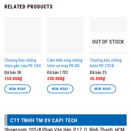
RELATED PRODUCTS
OUT OF STOCK
Chuông báo chống
Cảm biến rung chống
Chuông báo chống
trộm gắn cửa PR-C04
trộm xe máy PR-R05
trộm PR-C01B
Pingron
Đã bán 38
Đã bán 1703
Đã bán 25
Original
Current
Original
Current
Original
Current
150.000
₫
230.000
₫
35.000
₫
price
price
price
price
price
price
was:
is:
was:
is:
was:
is:
MUA NGAY
MUA NGAY
MUA NGAY
180.000₫.
150.000₫.
299.000₫.
230.000₫.
42.000₫.
35.000₫.
CTY TNHH TM DV CAPI TECH
Showroom: 205/8 Phan Văn Hân, P.17, Q. Bình Thạnh, HCM