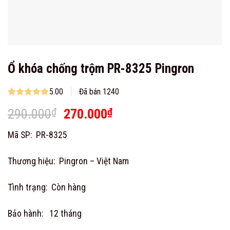
Ổ khóa chống trộm PR-8325 Pingron
5.00
Đã bán 1240
Rated
1
5.00
Original
Current
290.000
₫
270.000
₫
out of 5
based on
price
price
customer
Mã SP: PR-8325
was:
is:
rating
290.000₫.
270.000₫.
Thương hiệu: Pingron – Việt Nam
Tình trạng: Còn hàng
Bảo hành: 12 tháng