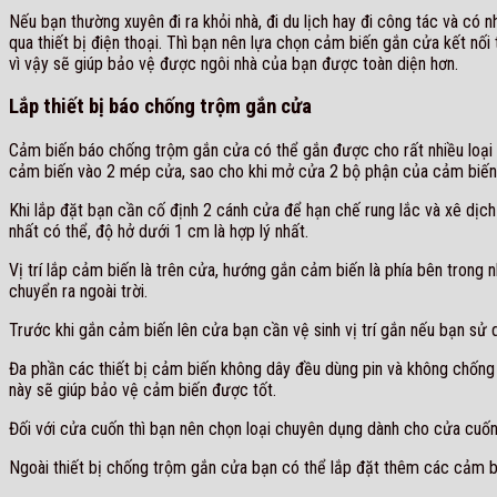
Nếu bạn thường xuyên đi ra khỏi nhà, đi du lịch hay đi công tác và có
qua thiết bị điện thoại. Thì bạn nên lựa chọn cảm biến gắn cửa kết nối
vì vậy sẽ giúp bảo vệ được ngôi nhà của bạn được toàn diện hơn.
Lắp thiết bị báo chống trộm gắn cửa
Cảm biến báo chống trộm gắn cửa có thể gắn được cho rất nhiều loại cử
cảm biến vào 2 mép cửa, sao cho khi mở cửa 2 bộ phận của cảm biến t
Khi lắp đặt bạn cần cố định 2 cánh cửa để hạn chế rung lắc và xê dịc
nhất có thể, độ hở dưới 1 cm là hợp lý nhất.
Vị trí lắp cảm biến là trên cửa, hướng gắn cảm biến là phía bên trong
chuyển ra ngoài trời.
Trước khi gắn cảm biến lên cửa bạn cần vệ sinh vị trí gắn nếu bạn sử 
Đa phần các thiết bị cảm biến không dây đều dùng pin và không chống
này sẽ giúp bảo vệ cảm biến được tốt.
Đối với cửa cuốn thì bạn nên chọn loại chuyên dụng dành cho cửa cuốn
Ngoài thiết bị chống trộm gắn cửa bạn có thể lắp đặt thêm các cảm b