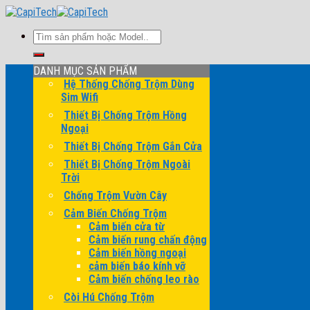
Skip
to
Search
content
for:
DANH MỤC SẢN PHẨM
Hệ Thống Chống Trộm Dùng
Sim Wifi
Thiết Bị Chống Trộm Hồng
Ngoại
Thiết Bị Chống Trộm Gắn Cửa
Thiết Bị Chống Trộm Ngoài
Trời
Chống Trộm Vườn Cây
Cảm Biến Chống Trộm
Cảm biến cửa từ
Cảm biến rung chấn động
Cảm biến hồng ngoại
cảm biến báo kính vỡ
Cảm biến chống leo rào
Còi Hú Chống Trộm