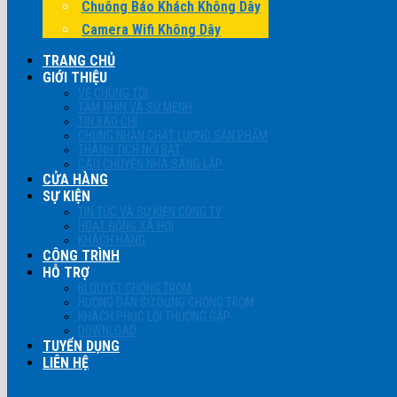
Chuông Báo Khách Không Dây
Camera Wifi Không Dây
TRANG CHỦ
GIỚI THIỆU
VỀ CHÚNG TÔI
TẦM NHÌN VÀ SỨ MỆNH
TIN BÁO CHÍ
CHỨNG NHẬN CHẤT LƯỢNG SẢN PHẨM
THÀNH TÍCH NỔI BẬT
CÂU CHUYỆN NHÀ SÁNG LẬP
CỬA HÀNG
SỰ KIỆN
TIN TỨC VÀ SỰ KIỆN CÔNG TY
HOẠT ĐỘNG XÃ HỘI
KHÁCH HÀNG
CÔNG TRÌNH
HỖ TRỢ
BÍ QUYẾT CHỐNG TRỘM
HƯỚNG DẪN SỬ DỤNG CHỐNG TRỘM
KHÁCH PHỤC LỖI THƯỜNG GẶP
DOWNLOAD
TUYỂN DỤNG
LIÊN HỆ