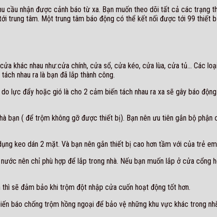
 nhu cầu nhận được cảnh báo từ xa. Bạn muốn theo dõi tất cả các trạng t
 tới trung tâm. Một trung tâm báo động có thể kết nối được tới 99 thiết 
a khác nhau như:cửa chính, cửa sổ, cửa kéo, cửa lùa, cửa tủ… Các loại 
ách nhau ra là bạn đã lắp thành công.
h do lực đẩy hoặc gió là cho 2 cảm biến tách nhau ra xa sẽ gây báo độn
 nhà bạn ( để trộm không gỡ được thiết bị). Bạn nên ưu tiên gắn bộ phận 
dụng keo dán 2 mặt. Và bạn nên gắn thiết bị cao hơn tầm với của trẻ em 
 nước nên chỉ phù hợp để lắp trong nhà. Nếu bạn muốn lắp ở cửa cổng 
 thì sẽ đảm bảo khi trộm đột nhập cửa cuốn hoạt động tốt hơn.
iến báo chống trộm hồng ngoại để bảo vệ những khu vực khác trong nhà.