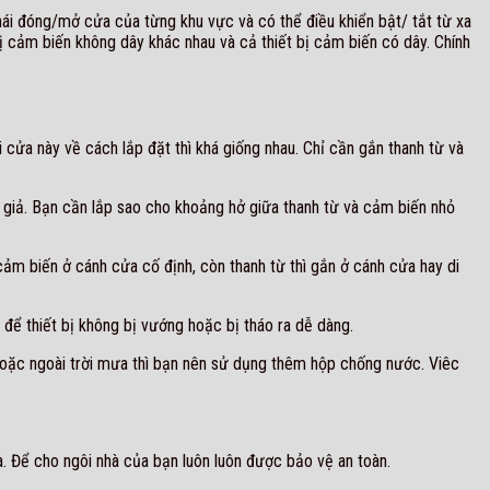
hái đóng/mở cửa của từng khu vực và có thể điều khiển bật/ tắt từ xa
bị cảm biến không dây khác nhau và cả thiết bị cảm biến có dây. Chính
cửa này về cách lắp đặt thì khá giống nhau. Chỉ cần gắn thanh từ và
g giả. Bạn cần lắp sao cho khoảng hở giữa thanh từ và cảm biến nhỏ
cảm biến ở cánh cửa cố định, còn thanh từ thì gắn ở cánh cửa hay di
để thiết bị không bị vướng hoặc bị tháo ra dễ dàng.
hoặc ngoài trời mưa thì bạn nên sử dụng thêm hộp chống nước. Viêc
 Để cho ngôi nhà của bạn luôn luôn được bảo vệ an toàn.