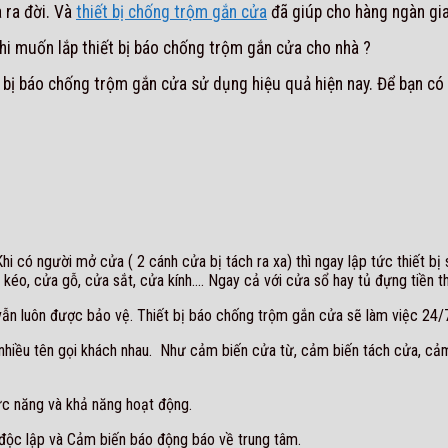
a ra đời. Và
thiết bị chống trộm gắn cửa
đã giúp cho hàng ngàn gia
 khi muốn lắp thiết bị báo chống trộm gắn cửa cho nhà ?
t bị báo chống trộm gắn cửa sử dụng hiệu quả hiện nay. Để bạn có 
hi có người mở cửa ( 2 cánh cửa bị tách ra xa) thì ngay lập tức thiết bị 
éo, cửa gỗ, cửa sắt, cửa kính…. Ngay cả với cửa sổ hay tủ đựng tiền thì 
 vẫn luôn được bảo vệ. Thiết bị báo chống trộm gắn cửa sẽ làm việc 24/
 nhiều tên gọi khách nhau. Như cảm biến cửa từ, cảm biến tách cửa, c
ức năng và khả năng hoạt động.
độc lập và Cảm biến báo động báo về trung tâm.