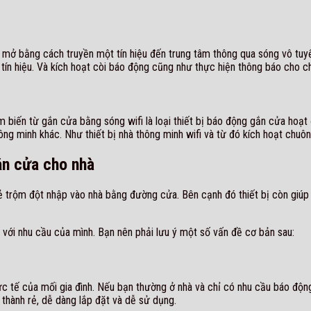
ửa mở bằng cách truyền một tín hiệu đến trung tâm thông qua sóng vô 
 tín hiệu. Và kích hoạt còi báo động cũng như thực hiện thông báo cho c
 biến từ gắn cửa bằng sóng wifi là loại thiết bị báo động gắn cửa hoạ
hông minh khác. Như thiết bị nhà thông minh wifi và từ đó kích hoạt chuô
ắn cửa cho nhà
ẻ trộm đột nhập vào nhà bằng đường cửa. Bên cạnh đó thiết bị còn giúp 
với nhu cầu của mình. Bạn nên phải lưu ý một số vấn đề cơ bản sau:
c tế của mối gia đình. Nếu bạn thường ở nhà và chỉ có nhu cầu báo động 
thành rẻ, dễ dàng lắp đặt và dễ sử dụng.