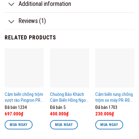
Additional information
Reviews (1)
RELATED PRODUCTS
Cảm biến chống trộm
Chuông Báo Khách
Cảm biến rung chống
vượt rào Pingron PR-
Cảm Biến Hồng Ngoại
trộm xe máy PR-R05
B100
PR-C07 Pingron
Pingron
Đã bán 1234
Đã bán 5
Đã bán 1703
Original
Current
Original
Current
Original
Current
697.000
₫
400.000
₫
230.000
₫
price
price
price
price
price
price
was:
is:
was:
is:
was:
is:
MUA NGAY
MUA NGAY
MUA NGAY
824.000₫.
697.000₫.
450.000₫.
400.000₫.
299.000₫.
230.000₫.