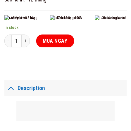
Miễn phí trả hàng
Chính hãng 100%
Giao hàng nhanh
In stock
Cảm biến hồng ngoại ngoài trời Pingron PR-P04 quantity
MUA NGAY
Description