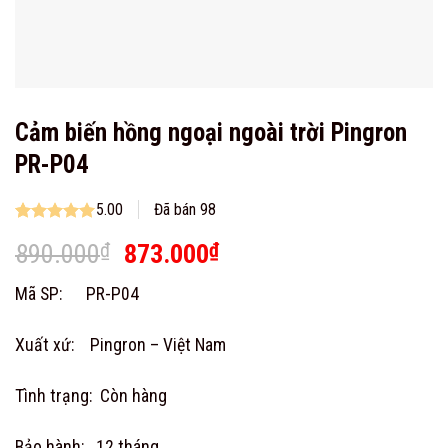
Cảm biến hồng ngoại ngoài trời Pingron
PR-P04
5.00
Đã bán 98
Rated
1
5.00
Original
Current
890.000
₫
873.000
₫
out of 5
based on
price
price
customer
Mã SP: PR-P04
was:
is:
rating
890.000₫.
873.000₫.
Xuất xứ: Pingron – Việt Nam
Tình trạng: Còn hàng
Bảo hành: 12 tháng