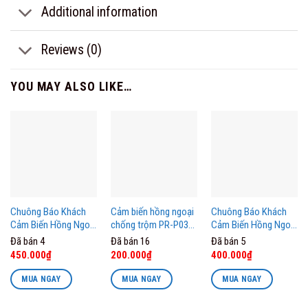
Additional information
Reviews (0)
YOU MAY ALSO LIKE…
Chuông Báo Khách
Cảm biến hồng ngoại
Chuông Báo Khách
Cảm Biến Hồng Ngoại
chống trộm PR-P03
Cảm Biến Hồng Ngoại
PR-C02 Pingron
Pingron
PR-C07 Pingron
Đã bán 4
Đã bán 16
Đã bán 5
Original
Current
Original
Current
Original
Current
450.000
₫
200.000
₫
400.000
₫
price
price
price
price
price
price
was:
is:
was:
is:
was:
is:
MUA NGAY
MUA NGAY
MUA NGAY
585.000₫.
450.000₫.
290.000₫.
200.000₫.
450.000₫.
400.000₫.