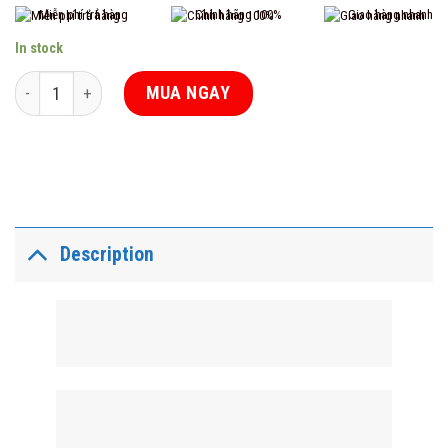
Miễn phí trả hàng
Chính hãng 100%
Giao hàng nhanh
In stock
Cảm biến hồng ngoại hai chiều PR-C05 Pingron quantity
MUA NGAY
Description