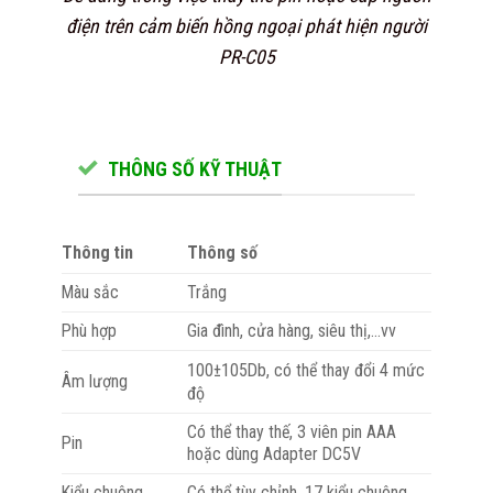
điện trên cảm biến hồng ngoại phát hiện người
PR-C05
THÔNG SỐ KỸ THUẬT
Thông tin
Thông số
Màu sắc
Trắng
Phù hợp
Gia đình, cửa hàng, siêu thị,…vv
100±105Db, có thể thay đổi 4 mức
Âm lượng
độ
Có thể thay thế, 3 viên pin AAA
Pin
hoặc dùng Adapter DC5V
Kiểu chuông
Có thể tùy chỉnh, 17 kiểu chuông