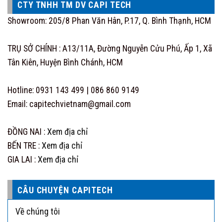
multiple
multiple
CTY TNHH TM DV CAPI TECH
variants.
variants.
Showroom: 205/8 Phan Văn Hân, P.17, Q. Bình Thạnh, HCM
The
The
options
options
may
may
TRỤ SỞ CHÍNH : A13/11A, Đường Nguyễn Cửu Phú, Ấp 1, Xã
be
be
Tân Kiên, Huyện Bình Chánh, HCM
chosen
chosen
on
on
Hotline: 0931 143 499 | 086 860 9149
the
the
Email: capitechvietnam@gmail.com
product
product
page
page
ĐỒNG NAI :
Xem địa chỉ
BẾN TRE :
Xem địa chỉ
GIA LAI :
Xem địa chỉ
CÂU CHUYỆN CAPITECH
Về chúng tôi