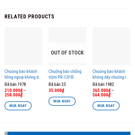
RELATED PRODUCTS
OUT OF STOCK
Chuông báo khách
Chuông báo chống
Chuông báo khách
hồng ngoại không dây
trộm PR-C01B
không dây chuông rời
P03RC PINGRON
C10 PINGRON
Đã bán 1978
Đã bán 25
Đã bán 1982
Original
Current
210.000
₫
–
35.000
₫
365.000
₫
–
price
price
258.000
₫
564.000
₫
was:
is:
MUA NGAY
42.000₫.
35.000₫.
MUA NGAY
MUA NGAY
This
This
product
product
has
has