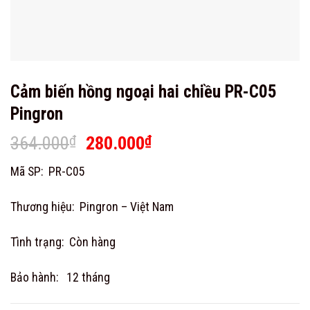
Cảm biến hồng ngoại hai chiều PR-C05
Pingron
Original
Current
364.000
₫
280.000
₫
price
price
Mã SP: PR-C05
was:
is:
364.000₫.
280.000₫.
Thương hiệu: Pingron – Việt Nam
Tình trạng: Còn hàng
Bảo hành: 12 tháng