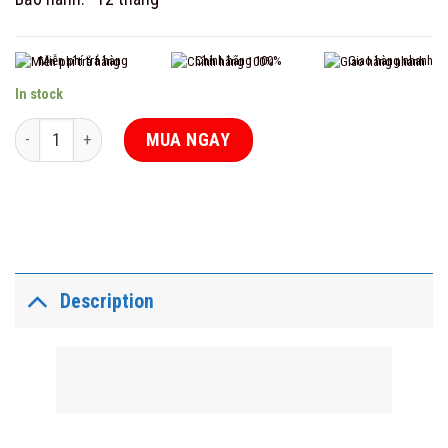
Miễn phí trả hàng
Chính hãng 100%
Giao hàng nhanh
In stock
Còi báo điều chỉnh âm lượng Pingron PR-S04 quantity
MUA NGAY
Description