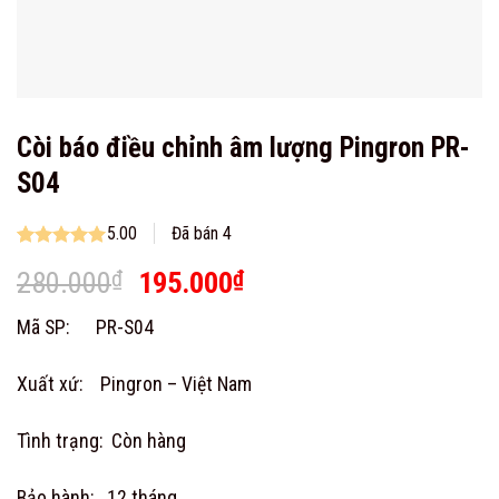
Còi báo điều chỉnh âm lượng Pingron PR-
S04
5.00
Đã bán 4
Rated
1
5.00
Original
Current
280.000
₫
195.000
₫
out of 5
based on
price
price
customer
Mã SP: PR-S04
was:
is:
rating
280.000₫.
195.000₫.
Xuất xứ: Pingron – Việt Nam
Tình trạng: Còn hàng
Bảo hành: 12 tháng