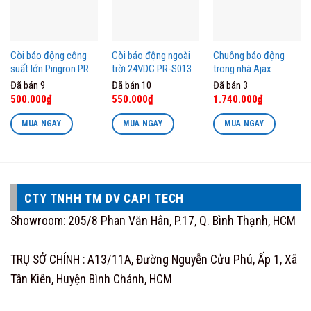
Còi báo động công
Còi báo động ngoài
Chuông báo động
suất lớn Pingron PR-
trời 24VDC PR-S013
trong nhà Ajax
S03
Đã bán 9
Đã bán 10
Đã bán 3
Original
Current
Original
Current
Original
Current
500.000
₫
550.000
₫
1.740.000
₫
price
price
price
price
price
price
was:
is:
was:
is:
was:
is:
MUA NGAY
MUA NGAY
MUA NGAY
546.000₫.
500.000₫.
660.000₫.
550.000₫.
1.914.000₫.
1.740.000₫.
CTY TNHH TM DV CAPI TECH
Showroom: 205/8 Phan Văn Hân, P.17, Q. Bình Thạnh, HCM
TRỤ SỞ CHÍNH : A13/11A, Đường Nguyễn Cửu Phú, Ấp 1, Xã
Tân Kiên, Huyện Bình Chánh, HCM