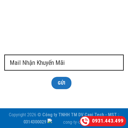
Copyright 2026 ©
Công ty TNHH TM DV Capi Tech - MST :
0931.443.499
0314300029