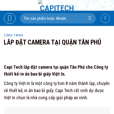
Skip
to
Search
content
for:
CÔNG TRÌNH
LẮP ĐẶT CAMERA TẠI QUẬN TÂN PHÚ
Capi Tech lắp đặt camera tại quận Tân Phú cho Công ty
thiết kế-in ấn bao bì giấy Việt In.
Công ty Việt In là một công ty hơn 8 năm thành lập, chuyên
về thiết kế, in ấn bao bì giấy. Capi Tech rất vinh dự được
Việt In chọn là nhà cung cấp giải pháp an ninh.